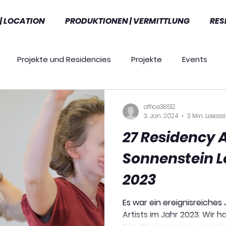
| LOCATION
PRODUKTIONEN | VERMITTLUNG
RES
Projekte und Residencies
Projekte
Events
Ausschreibungen
Presse
Ausschreibungen
office38512
3. Jan. 2024
3 Min. Lesezei
27 Residency A
szeichnungen
News
Tools
Workshops
Sonnenstein Lo
2023
Es war ein ereignisreiches
Artists im Jahr 2023. Wir 