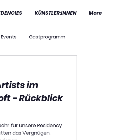
IDENCIES
KÜNSTLER:INNEN
More
Events
Gastprogramm
Residencies
News
t
rtists im
ft - Rückblick
 Jahr für unsere Residency
hatten das Vergnügen,