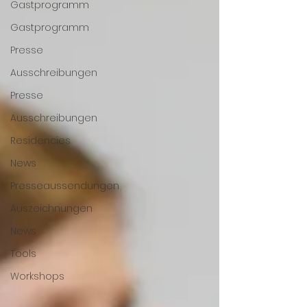
Gastprogramm
Gastprogramm
Presse
Ausschreibungen
Presse
Ausschreibungen
Residencies
News
Presseaussendungen
Auszeichnungen
News
Tools
Workshops