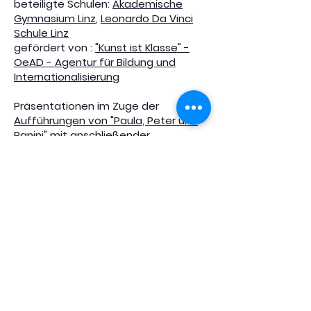
beteiligte Schulen:
Akademische
Gymnasium Linz
,
Leonardo Da Vinci
Schule Linz
gefördert von :
"Kunst ist Klasse" -
OeAD - Agentur für Bildung und
Internationalisierung
Präsentationen im Zuge der
Aufführungen von "Paula, Peter und
Panini"
mit anschließender
Projektvorstellung
Mittwoch,
11.06.2025
| 13:45 bis 15.45
Uhr (inklusive Workshop/Gespräch
nach dem Stück)
Donnerstag,
12.06.2025
| 13:30 bis
15.30 Uhr (inklusive
Workshop/Gespräch nach dem
Stück)
Mittwoch,
25.06.2025
| 13:45 bis 15.45
Uhr (inklusive Workshop/Gespräch
nach dem Stück)
Donnerstag,
26.06.2025
| 13:30 bis