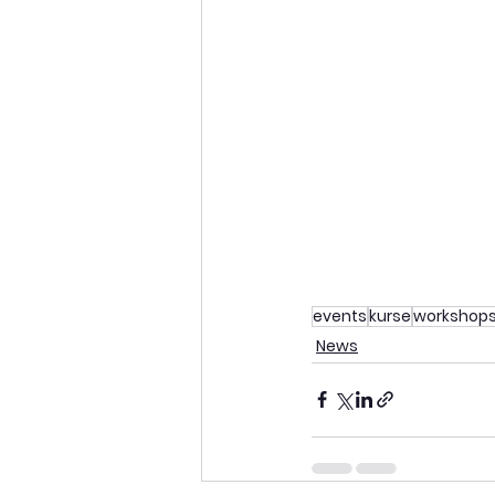
events
kurse
workshop
News