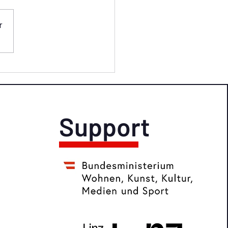
r
es Programm und
 Künstler:innen zu
 im Sonnenstein Loft
Support