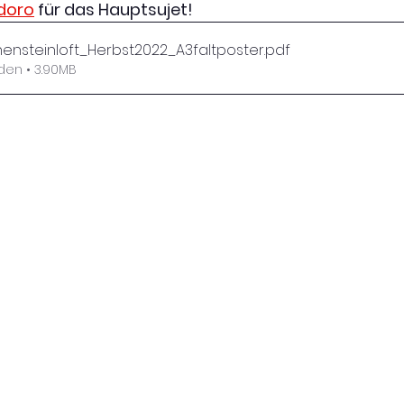
doro
 für das Hauptsujet!
ensteinloft_Herbst2022_A3faltposter
.pdf
den • 3.90MB