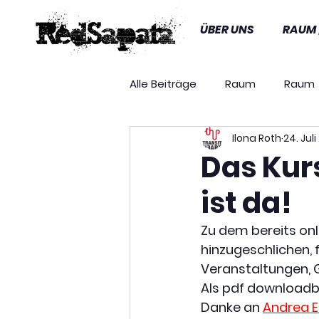
ÜBER UNS
RAUM 
Alle Beiträge
Raum
Raum
Ilona Roth
24. Jul
Gastprogramm
Presse
Das Kur
ist da!
Presseaussendungen
Au
Zu dem bereits onl
hinzugeschlichen, f
Veranstaltungen,
Als pdf downloadba
Danke an 
Andrea E