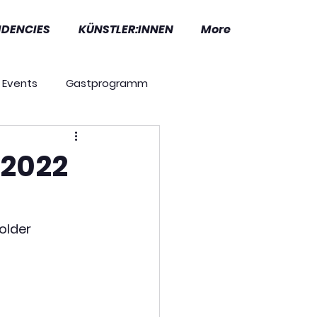
IDENCIES
KÜNSTLER:INNEN
More
Events
Gastprogramm
Residencies
News
 2022
older 