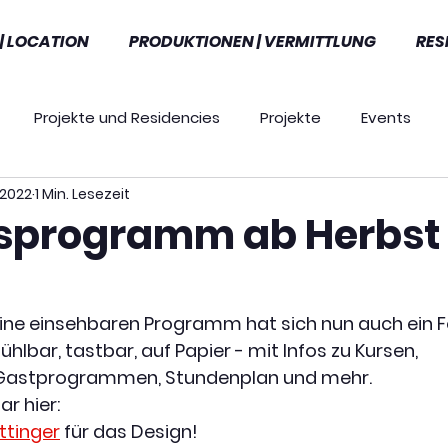
| LOCATION
PRODUKTIONEN | VERMITTLUNG
RES
Projekte und Residencies
Projekte
Events
i 2022
1 Min. Lesezeit
Ausschreibungen
Presse
Ausschreibungen
sprogramm ab Herbst
szeichnungen
News
Tools
Workshops
ine einsehbaren Programm hat sich nun auch ein F
ühlbar, tastbar, auf Papier - mit Infos zu Kursen, 
 Gastprogrammen, Stundenplan und mehr. 
r hier: 
ttinger
 für das Design!