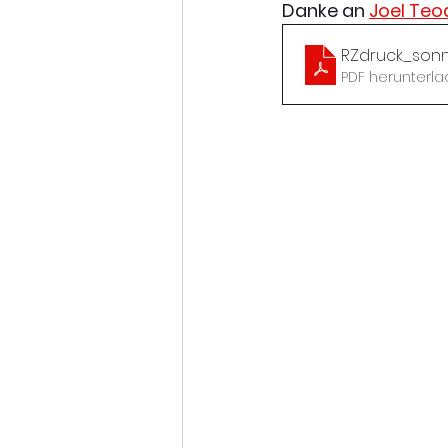
Danke an 
Joel Teo
RZdruck_sonn
PDF herunterla