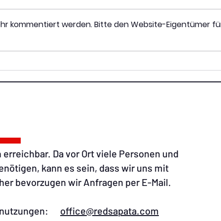
ehr kommentiert werden. Bitte den Website-Eigentümer fü
RedSapata proudly
Neu
presents: unsere neue
neue
Geschäftsführerin
Gast
 erreichbar. Da vor Ort viele Personen und
ötigen, kann es sein, dass wir uns mit
er bevorzugen wir Anfragen per E-Mail.​
umnutzungen:​
office@redsapata.com​