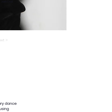
Josh Croll
xt >
ary dance
using