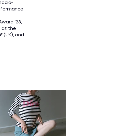
socio-
performance
Award ‘23,
s at the
E
(UK), and