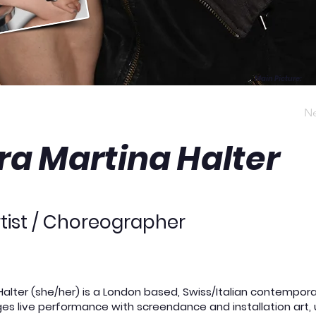
Main Picture
:
Ne
ra Martina Halter
tist / Choreographer
Halter
(she/her) is a London based, Swiss/Italian contempor
es live performance with screendance and installation art, 