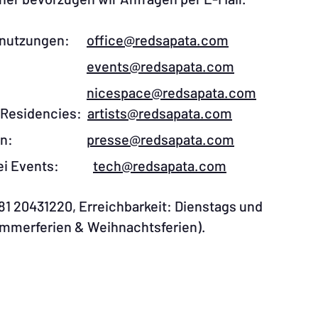
umnutzungen:​
office@redsapata.com​
ment:
events@redsapata.com
ment:
nicespace@redsapata.com
, Residencies:
artists@redsapata.com
seanfragen:
presse@redsapata.com
en bei Events:
tech@redsapata.com​​
681 20431220, Erreichbarkeit: Dienstags und
mmerferien & Weihnachtsferien). ​