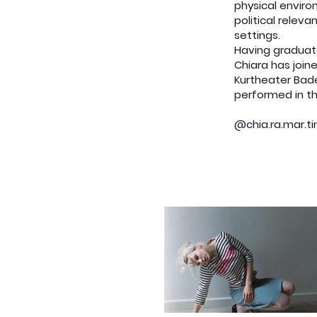
physical enviro
political relev
settings.
Having graduate
Chiara has join
Kurtheater Bad
performed in th
@chia.ra.mar.ti