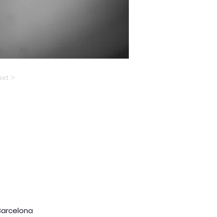
xt >
 Barcelona