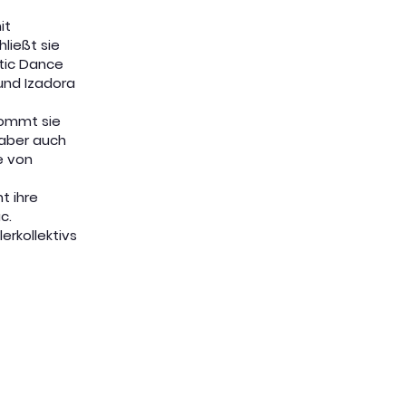
it
ließt sie
ltic Dance
 und Izadora
kommt sie
 aber auch
e von
t ihre
c.
lerkollektivs