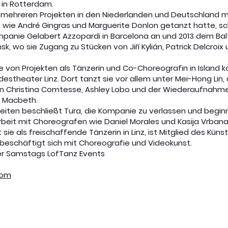
 in Rotterdam.
 mehreren Projekten in den Niederlanden und Deutschland m
ie André Gingras und Marguerite Donlon getanzt hatte, sch
ompanie Gelabert Azzopardi in Barcelona an und 2013 dem Ba
k, wo sie Zugang zu Stücken von Jiří Kylián, Patrick Delcroix
e von Projekten als Tänzerin und Co-Choreografin in Island 
destheater Linz. Dort tanzt sie vor allem unter Mei-Hong Lin,
on Christina Comtesse, Ashley Lobo und der Wiederaufnahm
s Macbeth.
zeiten beschließt Tura, die Kompanie zu verlassen und beginn
Arbeit mit Choreografen wie Daniel Morales und Kasija Vrbana
 sie als freischaffende Tänzerin in Linz, ist Mitglied des Künst
d beschäftigt sich mit Choreografie und Videokunst.
er Samstags LofTanz Events
com