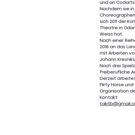
und an Codarts
Nachdem sie in
Choreographen w
sich 2011 der K
Theatre in Gdans
Weiss hat.
Nach einer Reih
2016 an das Lan
mit Arbeiten v
Johann Kresnik
Nach drei Spiel
freiberufliche 
Derzeit arbeitet
Flirty Horse un
Organisation d
Kontakt:
takitb@gmail.