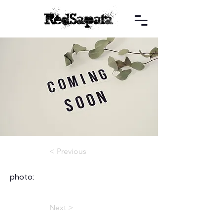
< Previous
photo:
Next >