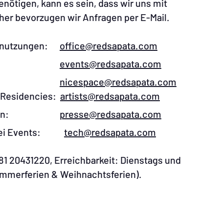
ötigen, kann es sein, dass wir uns mit
er bevorzugen wir Anfragen per E-Mail.​
umnutzungen:​
office@redsapata.com​
ment:
events@redsapata.com
ment:
nicespace@redsapata.com
, Residencies:
artists@redsapata.com
seanfragen:
presse@redsapata.com
en bei Events:
tech@redsapata.com​​
681 20431220, Erreichbarkeit: Dienstags und
mmerferien & Weihnachtsferien). ​