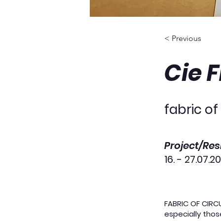
< Previous
Cie 
fabric of
Project/Re
16. - 27.07.2
FABRIC OF CIRC
especially thos