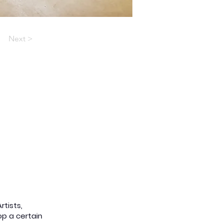
Next >
Artists,
op a certain