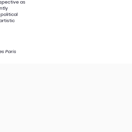
rspective as
ntly
political
rtistic
s Paris