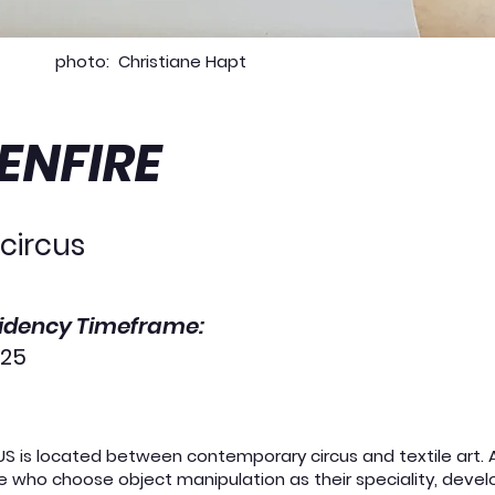
photo:
Christiane Hapt
FENFIRE
 circus
sidency Timeframe:
025
US is located between
contemporary
circus and textile art
. 
e who choose object manipulation as their speciality, devel