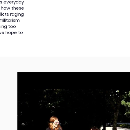
es everyday
nd how these
licts raging
militarism
ming too
, we hope to