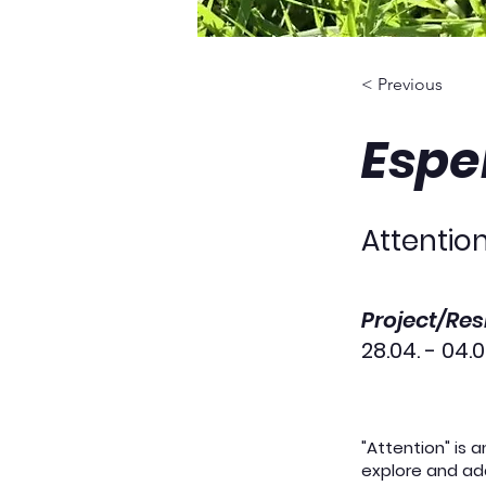
< Previous
Esper
Attention
Project/Re
28.04. - 04.
"Attention" is 
explore and addr