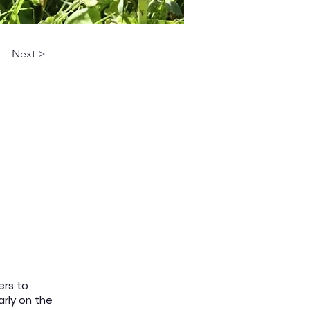
Next >
ers to
arly on the