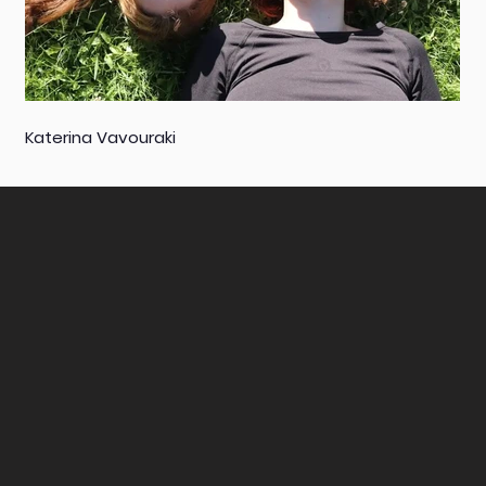
Katerina Vavouraki