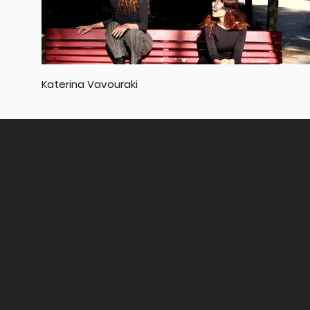
Katerina Vavouraki