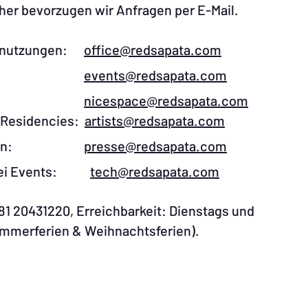
er bevorzugen wir Anfragen per E-Mail.​
umnutzungen:​
office@redsapata.com​
ment:
events@redsapata.com
ment:
nicespace@redsapata.com
, Residencies:
artists@redsapata.com
seanfragen:
presse@redsapata.com
en bei Events:
tech@redsapata.com​​
681 20431220, Erreichbarkeit: Dienstags und
mmerferien & Weihnachtsferien). ​