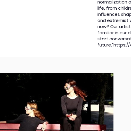
normalization 
life, from chil
influences shap
and extremist v
now? Our artis
familiar in our 
start conversa
future."
https:/